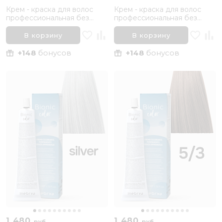
Крем - краска для волос
Крем - краска для волос
профессиональная без
профессиональная без
аммиака Inebrya Bionic Color
аммиака Inebrya Bionic Color
3/0 Темный каштановый
10/02 Светлый блонд
В корзину
В корзину
Натуральный, 100 мл
Натуральный
перламутровый, 100 мл
+148
бонусов
+148
бонусов
1 480
1 480
руб.
руб.