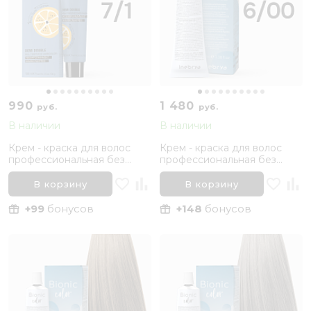
990
1 480
руб.
руб.
В наличии
В наличии
Крем - краска для волос
Крем - краска для волос
профессиональная без
профессиональная без
аммиака Mood Demi Double
аммиака Inebrya Bionic Color
7.1 Русый Пепельный, 100
6/00 Темный русый
В корзину
В корзину
мл
Интенсивный натуральный,
100 мл
+99
бонусов
+148
бонусов