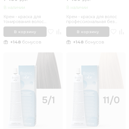
В наличии
В наличии
Крем - краска для
Крем - краска для волос
тонирования волос
профессиональная без
профессиональная без
аммиака Inebrya Bionic Color
аммиака Inebrya Bionic Color
5/3 Светлый каштановый
В корзину
В корзину
Тонер Серебристый, 100 мл
Золотистый, 100 мл
+148
бонусов
+148
бонусов