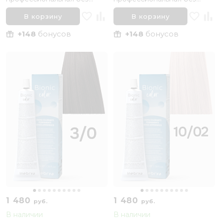
аммиака Inebrya Bionic Color
аммиака Inebrya Bionic Color
1/0 Черный Натуральный,
4/7 Каштановый
В корзину
В корзину
100 мл
Шоколадный, 100 мл
+148
бонусов
+148
бонусов
1 480
1 480
руб.
руб.
В наличии
В наличии