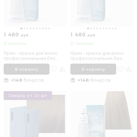
1 480
1 480
руб.
руб.
В наличии
В наличии
Крем - краска для волос
Крем - краска для волос
профессиональная без
профессиональная без
аммиака Inebrya Bionic Color
аммиака Inebrya Bionic Color
10/13E Светлый блонд
4/0 Каштановый
В корзину
В корзину
Пепельно-золотистый, 100
Натуральный , 100 мл
мл
+148
бонусов
+148
бонусов
Скидка от 2х шт