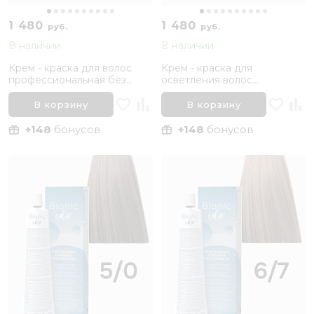
1 480
1 480
руб.
руб.
В наличии
В наличии
Крем - краска для волос
Крем - краска для
профессиональная без
осветления волос
аммиака Inebrya Bionic Color
профессиональная без
5/1 Светлый каштановый
аммиака Inebrya Bionic Color
В корзину
В корзину
Пепельный, 100 мл
11/0 Суперосветляющий
блонд Натуральный, 100 мл
+148
бонусов
+148
бонусов