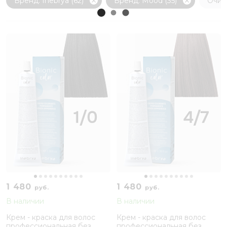
Бренд: Inebrya (62)
Бренд: Mood (35)
Очис
1 480
1 480
руб.
руб.
В наличии
В наличии
Крем - краска для волос
Крем - краска для волос
профессиональная без
профессиональная без