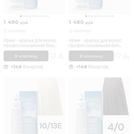
1 480
1 480
руб.
руб.
В наличии
В наличии
Крем - краска для волос
Крем - краска для волос
профессиональная без
профессиональная без
аммиака Inebrya Bionic Color
аммиака Inebrya Bionic Color
5/0 Светлый каштановый
6/7 Темный русый
В корзину
В корзину
Натуральный, 100 мл
Коричневый, 100 мл
+148
бонусов
+148
бонусов