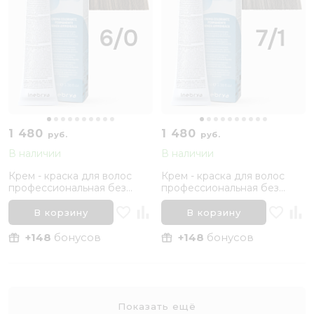
1 480
1 480
руб.
руб.
В наличии
В наличии
Крем - краска для волос
Крем - краска для волос
профессиональная без
профессиональная без
аммиака Inebrya Bionic Color
аммиака Inebrya Bionic Color
6/0 Темный русый
7/1 Русый Пепельный, 100
В корзину
В корзину
Натуральный, 100 мл
мл
+148
бонусов
+148
бонусов
Показать ещё