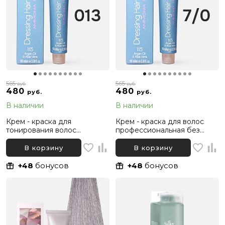
565
565
руб.
руб.
480
480
руб.
руб.
В наличии
В наличии
Крем - краска для
Крем - краска для волос
тонирования волос
профессиональная без
профессиональная без
аммиака Silky Dressing
аммиака Silky Dressing
Haircolor 7.0 Русый
В корзину
В корзину
Haircolor 013 Тонер
Интенсивный, 100 мл
бежевый, 100 мл
+48
бонусов
+48
бонусов