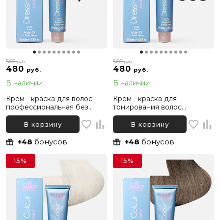
565
565
руб.
руб.
480
480
руб.
руб.
В наличии
В наличии
Крем - краска для волос
Крем - краска для
профессиональная без
тонирования волос
аммиака Silky Dressing
профессиональная без
Haircolor 6.53 Темный русый
аммиака Silky Dressing
В корзину
В корзину
Какао, 100 мл
Haircolor 003 Тонер
золотистый, 100 мл
+48
бонусов
+48
бонусов
15%
15%