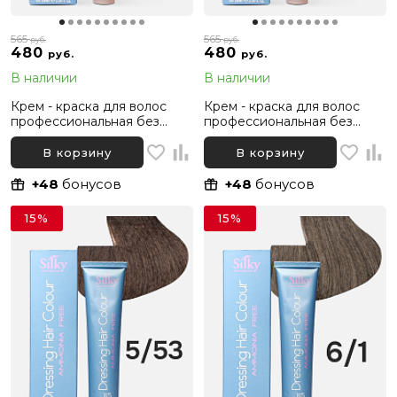
565
565
руб.
руб.
480
480
руб.
руб.
В наличии
В наличии
Крем - краска для волос
Крем - краска для волос
профессиональная без
профессиональная без
аммиака Silky Dressing
аммиака Silky Dressing
Haircolor 6.0 Темный русый
Haircolor 3 Темный
В корзину
В корзину
Интенсивный, 100 мл
каштановый, 100 мл
+48
бонусов
+48
бонусов
15%
15%