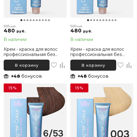
565
565
руб.
руб.
480
480
руб.
руб.
В наличии
В наличии
Крем - краска для волос
Крем - краска для волос
профессиональная без
профессиональная без
аммиака Silky Dressing
аммиака Silky Dressing
Haircolor 5.53 Светлый
Haircolor 6.1 Темный русый
В корзину
В корзину
каштановый Какао, 100 мл
Пепельный, 100 мл
+48
бонусов
+48
бонусов
15%
15%