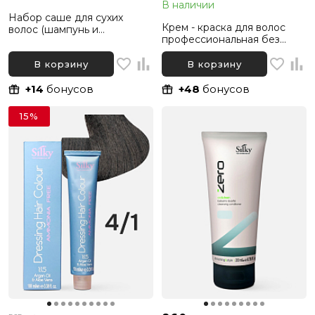
В наличии
Набор саше для сухих
Крем - краска для волос
волос (шампунь и
профессиональная без
кондиционер) Silky Ylang
аммиака Silky Dressing
Feel Good, 10 мл + 10 мл
Haircolor 4.3 Каштановый
В корзину
В корзину
Золотистый, 100 мл
+14
бонусов
+48
бонусов
15%