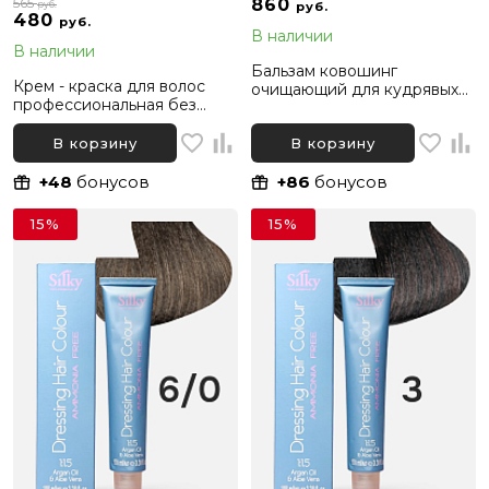
565
860
руб.
руб.
480
руб.
В наличии
В наличии
Бальзам ковошинг
Крем - краска для волос
очищающий для кудрявых
профессиональная без
волос Silky Zero Co&clean,
аммиака Silky Dressing
200 мл
Haircolor 4.1 Каштановый
В корзину
В корзину
Пепельный, 100 мл
+48
бонусов
+86
бонусов
15%
15%