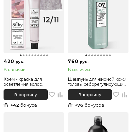
420
760
руб.
руб.
В наличии
В наличии
Крем - краска для
Шампунь для жирной кожи
осветления волос
головы себорегулирующий
профессиональная Silky
Silky Remedy & Care, 250 мл
Color Vive/Ultralift 12/11
В корзину
В корзину
Суперосветляющий блонд
Интенсивный пепельный,
+42
бонуса
+76
бонусов
100 мл