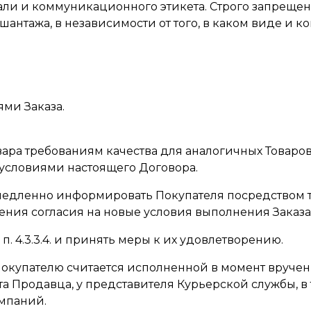
ли и коммуникационного этикета. Строго запрещен
шантажа, в независимости от того, в каком виде и 
иями Заказа.
 Товара требованиям качества для аналогичных Товар
с условиями настоящего Договора.
 немедленно информировать Покупателя посредством
ния согласия на новые условия выполнения Заказа в
 п. 4.3.3.4. и принять меры к их удовлетворению.
з Покупателю считается исполненной в момент вруче
а Продавца, у представителя Курьерской службы, в
мпаний.