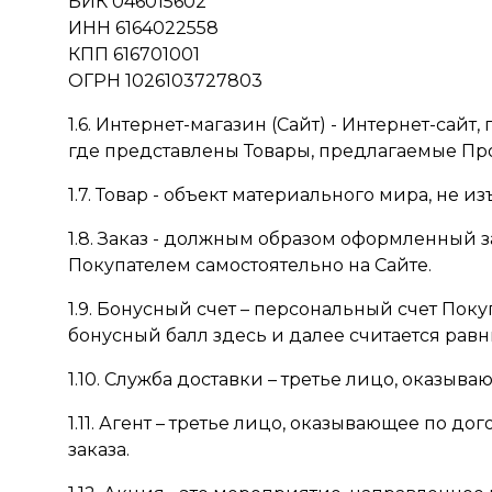
БИК 046015602
ИНН 6164022558
КПП 616701001
ОГРН 1026103727803
1.6. Интернет-магазин (Сайт) - Интернет-са
где представлены Товары, предлагаемые Про
1.7. Товар - объект материального мира, не 
1.8. Заказ - должным образом оформленный 
Покупателем самостоятельно на Сайте.
1.9. Бонусный счет – персональный счет Пок
бонусный балл здесь и далее считается равн
1.10. Служба доставки – третье лицо, оказыв
1.11. Агент – третье лицо, оказывающее по 
заказа.