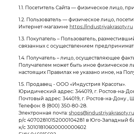
1.1. Посетитель Сайта — физическое лицо, п
1.2. Пользователь — физическое лицо, посе
Интернет-магазине
https://industriyakrasoty.ru
1.3. Покупатель – Пользователь, разместивш
связанных с осуществлением предпринимат
1.4. Получатель – лицо, осуществляющее фак
Получателем может быть иное физическое л
настоящих Правилах не указано иное, на Пол
1.5. Продавец - ООО «Индустрия Красоты».
Юридический адрес: 344019, г. Ростов-на-Дону 
Почтовый адрес: 344019, г. Ростов-на-Дону , Шо
Телефон: 8 (800) 350-80-28.
Электронная почта:
shops@industriyakrasoty.r
р/с 40702810152000104281 в Юго-Западный 
к/с 30101810600000000602