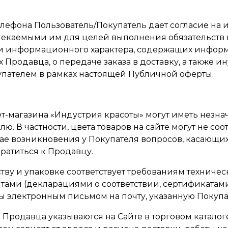
елефона Пользователь/Покупатель дает согласие на 
лекаемыми им для целей выполнения обязательств 
 и информационного характера, содержащих информ
Продавца, о передаче заказа в доставку, а также
упателем в рамках настоящей Публичной оферты.
нет-магазина «Индустрия красоты» могут иметь незн
лю. В частности, цвета товаров на сайте могут не со
ае возникновения у Покупателя вопросов, касающихс
ратиться к Продавцу.
ству и упаковке соответствует требованиям техническ
ми (декларациями о соответствии, сертификатами и
электронным письмом на почту, указанную Покупате
 Продавца указываются на Сайте в торговом каталоге