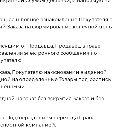
онкретной Службы доставки, и напрямую не
точное и полное ознакомление Покупателя с
овий Заказа на формирование конечной цены
зависящим от Продавца, Продавец вправе
правления электронного сообщения по
упателю.
аказа, Покупателю на основании выданной
адной на определенные Товары под роспись
олненными.
ной на заказ без вскрытия Заказа и без
вара. Подтверждением перехода Права
нспортной компанией.