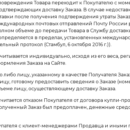
 повреждения Товара переходит к Покупателю с мом
подтверждающих доставку Заказа. В случае недоста
тавки после получения подтверждения утраты Заказа
еждународных почтовых отправлений Почту России 
лном объеме до передачи Товара в Службу доставки
 определяется в пределах, установленных междуна
ный протокол (Стамбул, 6 октября 2016 г.)).
ссчитывается индивидуально, исходя из его веса, ре
формления Заказа на Сайте.
лю либо лицу, указанному в качестве Получателя Зак
ицу, готовому предоставить сведения о Заказе (ном
бъеме лицу, осуществляющему доставку Заказа.
 считается отказом Покупателя от договора купли-п
олученный Заказ был предоплачен, денежные средс
окупателя с клиент-менеджерами Продавца и иными