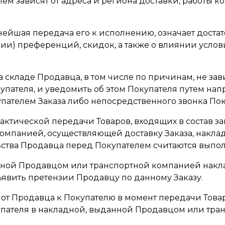
ем зависят от адреса и региона доставки, работы к
нейшая передача его к исполнению, означает доста
вии) преференций, скидок, а также о влиянии усл
в на складе Продавца, в том числе по причинам, не 
купателя, и уведомить об этом Покупателя путем на
пателем Заказа либо непосредственного звонка Пок
фактической передачи Товаров, входящих в состав з
компанией, осуществляющей доставку Заказа, накл
льства Продавца перед Покупателем считаются вып
нной Продавцом или транспортной компанией наклад
ъявить претензии Продавцу по данному Заказу.
ит от Продавца к Покупателю в момент передачи То
купателя в накладной, выданной Продавцом или тра