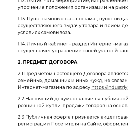
1.12. Акция - это мероприятие, направленн
упрочение положения организации на рынке.
1.13. Пункт самовывоза – постамат, пункт в
осуществляющего выдачу товара и прием ден
условиях самовывоза.
1.14. Личный кабинет - раздел Интернет-ма
осуществляет управление своей учетной зап
2. ПРЕДМЕТ ДОГОВОРА
2.1 Предметом настоящего Договора являет
семейных, домашних и иных нужд, не связа
Интернет-магазина по адресу
https://industri
2.2 Настоящий документ является публично
розничной купли-продажи товаров на основа
2.3 Публичная оферта признается акцептова
регистрации Посетителя на Сайте, оформлени