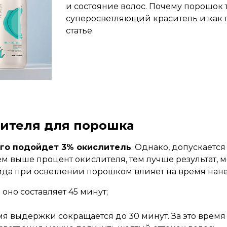
и состояние волос. Почему порошок 
суперосветляющий краситель и как 
статье.
лителя для порошка
го подойдет 3% окислитель
. Однако, допускаетс
чем выше процент окислителя, тем лучше результат
ида при осветлении порошком влияет на время нане
оно составляет 45 минут;
я выдержки сокращается до 30 минут. За это врем