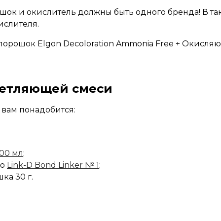
ок и окислитель должны быть одного бренда! В так
ислителя.
 порошок
Elgon Decoloration Ammonia Free
+ Окисляю
ветляющей смеси
вам понадобится:
400 мл
;
во
Link-D Bond Linker № 1
;
ка 30 г.