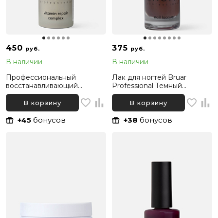
450
375
руб.
руб.
В наличии
В наличии
Профессиональный
Лак для ногтей Bruar
восстанавливающий
Professional Темный
комплекс для ногтей после
шоколадный 095, 11 мл
гель-лака Bruar Professional,
В корзину
В корзину
11мл
+45
бонусов
+38
бонусов