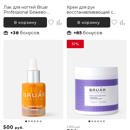
Лак для ногтей Bruar
Крем для рук
Professional Бежево-
восстанавливающий с
розовый шиммер 069, 11 мл
мочевиной и пантенолом
Bruar, 300 мл
В корзину
В корзину
+38
бонусов
+85
бонусов
31%
500
1 150
руб.
руб.