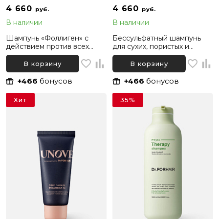
4 660
4 660
руб.
руб.
В наличии
В наличии
Шампунь «Фоллиген» с
Бессульфатный шампунь
действием против всех
для сухих, пористых и
видов выпадения волос Dr.
поврежденных волос Dr.
For Hair Folligen Shampoo,
Forhair Folligen Silk
В корзину
В корзину
500 мл
Shampoo, 500 мл
+466
бонусов
+466
бонусов
Хит
35%