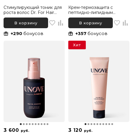
Стимулирующий тоник для
Крем-термозащита с
роста волос Dr. For Hair
пептидно-липидным
Folligen Tonic, 120 мл
комплексом для защиты и
восстановления волос Dr.
В корзину
В корзину
For Hair Unove, 147 мл
+290
бонусов
+357
бонусов
Хит
3 600
3 120
руб.
руб.