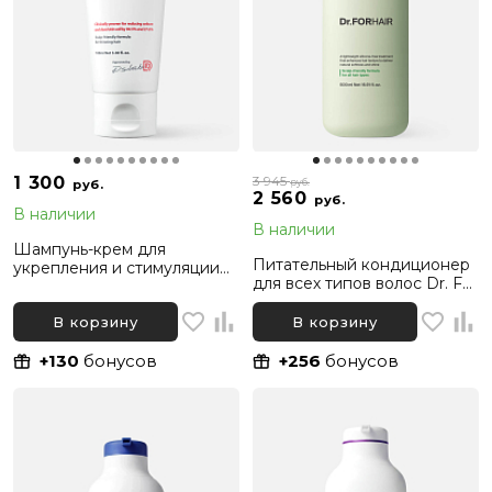
1 300
3 945
руб.
руб.
2 560
руб.
В наличии
В наличии
Шампунь-крем для
Питательный кондиционер
укрепления и стимуляции
для всех типов волос Dr. For
роста волос против
Hair Phyto Therapy
жирности и перхоти Folligen
Treatment, 500 мл
В корзину
В корзину
Plus Dr. For Hair, 100 мл
+130
бонусов
+256
бонусов