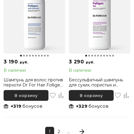
3 190
3 290
руб.
руб.
В наличии
В наличии
Шампунь для волос против
Бессульфатный шампунь
перхоти Dr For Hair Folligen
для сухих, пористых и
Anti-dandruff Shampoo, 300
поврежденных волос Dr.
мл
Forhair Folligen Silk
В корзину
В корзину
Shampoo, 300 мл
+319
бонусов
+329
бонусов
1
2
...