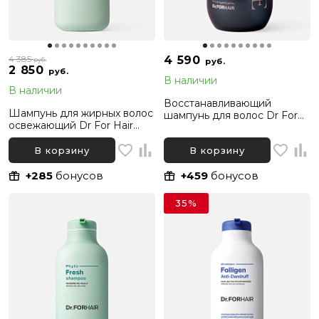
4 385
4 590
руб.
руб.
2 850
руб.
В наличии
В наличии
Восстанавливающий
Шампунь для жирных волос
шампунь для волос Dr For
освежающий Dr For Hair
Hair Unove Repair Shampoo,
Phyto Fresh Shampoo, 500
500 мл
мл
В корзину
В корзину
+285
бонусов
+459
бонусов
35%