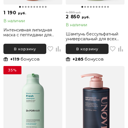
1 190
4 385
руб.
руб.
2 850
руб.
В наличии
В наличии
Интенсивная липидная
Шампунь бессульфатный
маска с пептидами для
универсальный для всех
глубокого восстановления
типов волос Dr. For Hair
волос Dr. For Hair Unove, 40
Phyto Therapy Shampoo,
В корзину
В корзину
мл
500 мл
+119
бонусов
+285
бонусов
35%