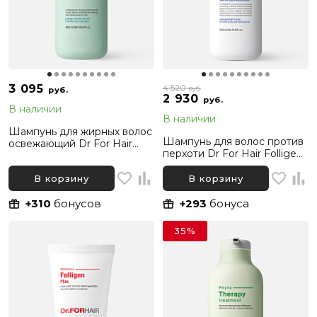
3 095
4 520
руб.
руб.
2 930
руб.
В наличии
В наличии
Шампунь для жирных волос
Шампунь для волос против
освежающий Dr For Hair
перхоти Dr For Hair Folligen
Phyto Fresh Shampoo, 300
Anti-dandruff Shampoo, 500
мл
мл
В корзину
В корзину
+310
бонусов
+293
бонуса
35%