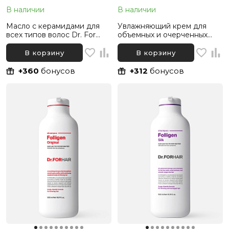
В наличии
В наличии
Масло с керамидами для
Увлажняющий крем для
всех типов волос Dr. For
объемных и очерченных
Hair Unove Silk Oil Essence,
кудряшек Dr. For Hair Unove
70 мл
Volume Up, 147 мл
В корзину
В корзину
+360
бонусов
+312
бонусов