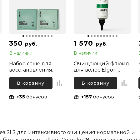
350
1 570
руб.
руб.
В наличии
В наличии
Набор саше для
Очищающий флюид
восстановления
для волос Elgon
волос (шампунь и
Primaria
маска) Mood Ultra
Dermopeeling
В корзину
В корзину
Care, 2х10 мл + 2х10
Treatment, 150 мл
мл
+35
бонусов
+157
бонусов
з SLS для интенсивного очищения нормальной и
е биоактивного FolligenComplex™ против всех видо