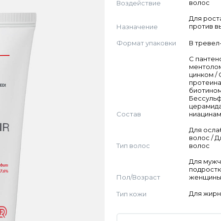
Воздействие
волос
Для рост
Назначение
против в
Формат упаковки
В тревел
C пантен
ментолом
цинком / 
протеина
биотином
Бессульф
церамида
Состав
ниацина
Для осла
волос / 
Тип волос
волос
Для мужч
подростк
Пол/Возраст
женщин
Тип кожи
Для жирн