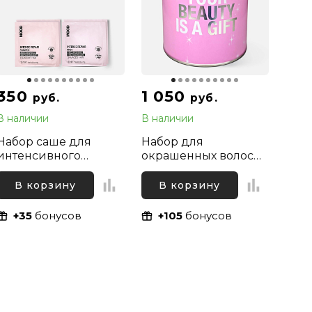
350
1 050
руб.
руб.
В наличии
В наличии
Набор саше для
Набор для
интенсивного
окрашенных волос
восстановления
(шампунь и
сухих и
кондиционер) Mood
В корзину
В корзину
поврежденных волос
Color Protect, 100 мл
(шампунь и маска)
+ 100 мл
+35
бонусов
+105
бонусов
Mood Intense Repair,
2х10 мл + 2х10 мл
в