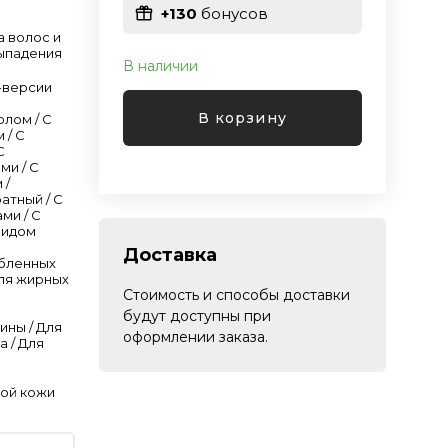
+130
бонусов
а волос и
ыпадения
В наличии
-версии
В корзину
олом / С
 / С
С
ми / С
 /
атный / С
ми / С
мидом
Доставка
бленных
Для жирных
Стоимость и способы доставки
будут доступны при
ины / Для
оформлении заказа.
а / Для
ы
ой кожи