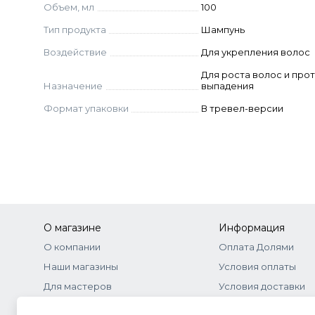
Объем, мл
100
месяцев.
Тип продукта
Шампунь
Для интенсивной терапии выпадения волос и
Воздействие
Для укрепления волос
При андрогензависимой алопеции и жирной
Для роста волос и про
Назначение
выпадения
Ингредиенты
Формат упаковки
В тревел-версии
Water, Ammonium Lauryl Sulfate, Ammonium Laur
Cocamidopropyl Betaine, Fragrance, Polyquatern
Cetyl Alcohol, Panthenol, PEG-120 Methyl Gluco
10, Cetrimonium Chloride, Cocamide MEA, Disodiu
Glycol, Trihydroxystearin, Ethylhexylglycerin, D
Acid, Niacinamide, Biotin, Ceramide NP, Lecithin,
Fruit Extract, Caffeic Acid, Rhodiola Rosea Root 
О магазине
Информация
Extract, Zingiber Officinale (Ginger) Root Extrac
О компании
Оплата Долями
Extract, Equisetum Arvense Extract, Mentha Pi
Наши магазины
Условия оплаты
(Hops) Flower Extract, 1,2-Hexanediol.
Для мастеров
Условия доставки
Бонусная программа
Договор-оферта