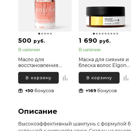
500
1 690
руб.
руб.
В наличии
В наличии
Масло для
Маска для сияния и
восстановления
блеска волос Elgon
ногтей и увлажнения
Yes Shine Extra Glow
кутикулы сухое
Mask, 100 мл
В корзину
В корзину
Монарда Bruar, 11мл
+50
бонусов
+169
бонусов
Описание
Высокоэффективный шампунь с формулой бе
склонной к жирности кожи. Создан на основ