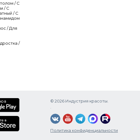
толом / С
и / С
атный / С
цинамидом
ос / Для
дростка /
cohol,
ternium-
aprylyl
 Citric
rrulata
ora Root
© 2026 Индустрия красоты.
til) Seed
.
 Lupulus
Политика конфиденциальности