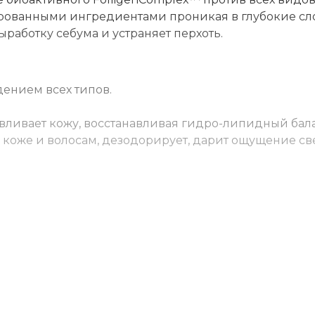
рованными ингредиентами проникая в глубокие сл
работку себума и устраняет перхоть.
дением всех типов.
ливает кожу, восстанавливая гидро-липидный бала
коже и волосам, дезодорирует, дарит ощущение св
окрые кожу и волосы, вспенить в течение 1-2 минут
одит для ежедневного использования. Подходит дл
 волос использовать 2-3 раза в неделю в течение 1