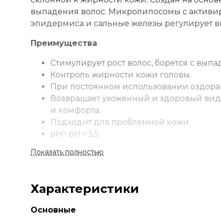
выпадения волос. Микролипосомы с активи
эпидермиса и сальные железы регулирует вы
Преимущества
Стимулирует рост волос, борется с выпа
Контроль жирности кожи головы.
При постоянном использовании оздорав
Возвращает ухоженный и здоровый вид 
и комфорта.
Подходит для проблемной кожи.
pH= рН = 5,5
Показать полностью
Применение
Нанести небольшое количество шампуня на м
водой. При необходимости повторить. Подх
Характеристики
окрашенных волос.
Основные
Для профилактики и при сезонном выпадении