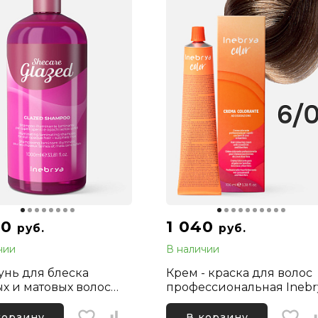
20
1 040
руб.
руб.
чии
В наличии
нь для блеска
Крем - краска для волос
ых и матовых волос
профессиональная Inebr
a Shecare Glazed
Color Professional 6/0
oo, 1000 мл
Темный русый
корзину
В корзину