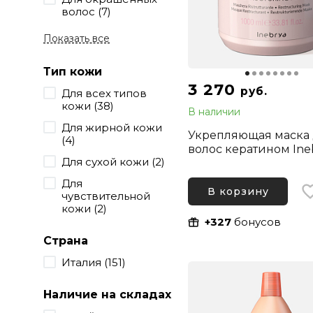
волос (7)
Показать все
Тип кожи
3 270
руб.
Для всех типов
кожи (38)
В наличии
Для жирной кожи
Укрепляющая маска
(4)
волос кератином Ine
Для сухой кожи (2)
Ice Cream Keratin
Restructuring Mask, 
Для
В корзину
чувствительной
кожи (2)
+327
бонусов
Страна
Италия (151)
Наличие на складах