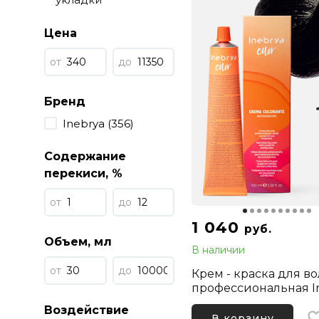
Цена
от
до
Бренд
Inebrya (356)
Содержание
перекиси, %
от
до
1 040
руб.
Объем, мл
В наличии
от
до
Крем - краска для в
профессиональная I
Color Professional 1 
Воздействие
100 мл
В корзину