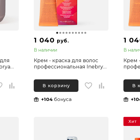
1 040
1 0
руб.
В наличии
В нали
 для
Крем - краска для волос
Крем 
brya
профессиональная Inebrya
профе
Color Professional Корректор
Color 
1000 мл
Нейтральный, 100 мл
Светл
Интен
В корзину
В 
100 м
+104
бонуса
+10
Хит