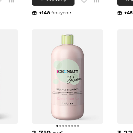
Натуральный, 100 мл
+148
бонусов
+45
2 710
3 2