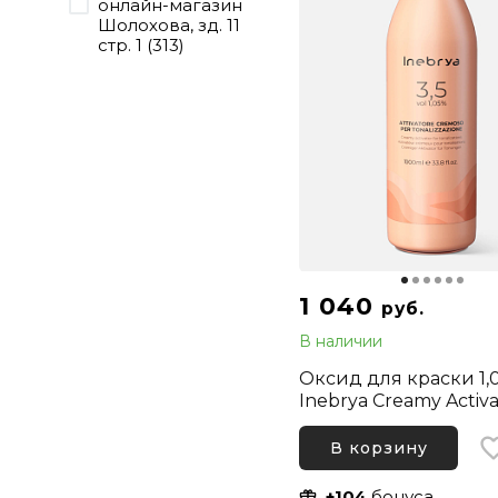
онлайн-магазин
Шолохова, зд. 11
стр. 1 (313)
1 040
руб.
В наличии
Оксид для краски 1,
Inebrya Creamy Activa
Tonalizations (3,5 vol),
мл
В корзину
+104
бонуса