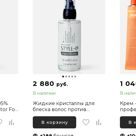
2 880
1 0
руб.
В наличии
В нали
05%
Жидкие кристаллы для
Крем 
tor For
блеска волос против
профе
 1000
секущихся кончиков
Color 
Inebrya Style-In Crystal
Русый
В корзину
В 
Beauty, 100 мл
медны
+288
бонусов
+10