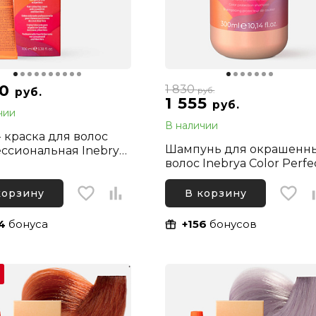
40
1 830
руб.
руб.
1 555
руб.
чии
В наличии
- краска для волос
Шампунь для окрашенн
ссиональная Inebrya
волос Inebrya Color Perfe
Professional 5/00
Shampoo, 300 мл
ый каштановый
сивный натуральный,
корзину
В корзину
л
4
бонуса
+156
бонусов