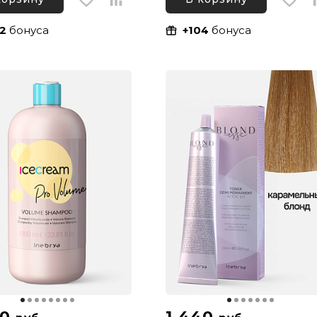
Натуральный, 100 мл
2
бонуса
+104
бонуса
20
1 440