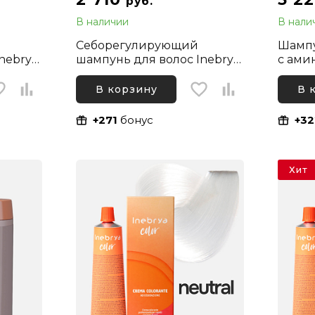
руб.
В наличии
В нали
Себорегулирующий
Шампу
nebrya
шампунь для волос Inebrya
с ами
hampoo,
Ice Cream Balance Shampoo,
Ice C
1000 мл
Shamp
В корзину
В 
+271
бонус
+32
Хит