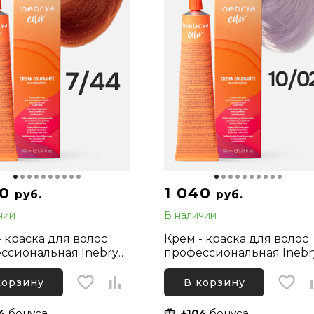
40
1 040
руб.
руб.
чии
В наличии
- краска для волос
Крем - краска для волос
ссиональная Inebrya
профессиональная Inebr
Professional 7/44
Color Professional 10/02
 Интенсивный
Светлый блонд
корзину
В корзину
й, 100 мл
Натуральный фиолетовы
100 мл
4
бонуса
+104
бонуса