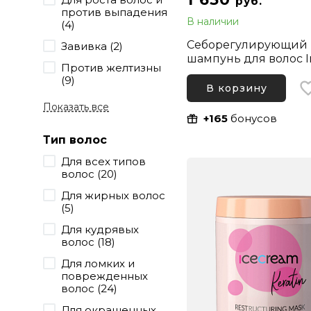
руб.
против выпадения
В наличии
(4)
Себорегулирующий
Завивка (2)
шампунь для волос I
Против желтизны
Ice Cream Balance S
(9)
300 мл
В корзину
Показать все
+165
бонусов
Тип волос
Для всех типов
волос (20)
Для жирных волос
(5)
Для кудрявых
волос (18)
Для ломких и
поврежденных
волос (24)
Для окрашенных