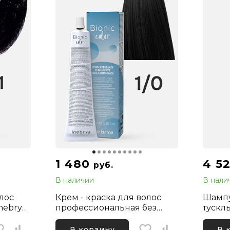
1 480
4 5
руб.
В наличии
В нали
олос
Крем - краска для волос
Шампу
nebrya
профессиональная без
тускл
Черный,
аммиака Inebrya Bionic
Inebry
Color 1/0 Черный
Shamp
В корзину
В 