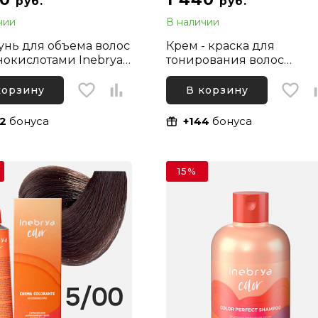
руб.
руб.
чии
В наличии
нь для объема волос
Крем - краска для
нокислотами Inebrya
тонирования волос
ream Pro-Volume
профессиональная без
oo, 1000 мл
аммиака Inebrya Blondes
корзину
В корзину
Toner Demi Permanent
Карамельный блонд, 100
2
бонуса
+144
бонуса
15%