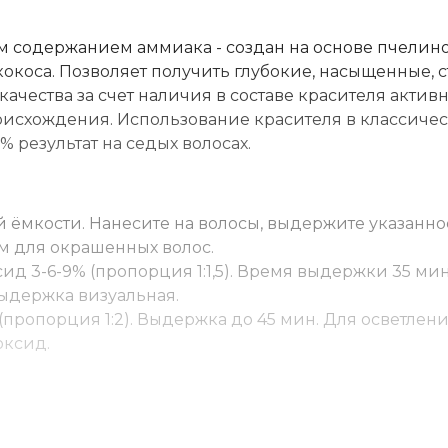
м содержанием аммиака - создан на основе пчелин
 кокоса. Позволяет получить глубокие, насыщенные, 
качества за счет наличия в составе красителя актив
оисхождения. Использование красителя в классиче
 результат на седых волосах.
 ёмкости. Нанесите на волосы, выдержите указанно
м для окрашенных волос.
ид 3-6-9% (пропорция 1:1,5). Время выдержки 35 мин
. Выдержка визуальная.
(пропорция 1:2). Выдержка до 45 мин. Для осветлен
оксид.
у. Для волос уровня 3-6 — 10-50% от основного крас
асителя, для волос уровня 11 — 1-2% от основного кра
ры самостоятельно не используются.
. Нанести, распределить эмульгирующей техникой. 