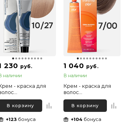
1 230
1 040
руб.
руб.
В наличии
В наличии
Крем - краска для
Крем - краска для
волос
волос
профессиональная
профессиональная
Elgon Moda&Styling
Inebrya Color
В корзину
В корзину
10/27 Светлый блонд
Professional 7/00
Жемчужный, 125 мл
Русый Интенсивный
+123
бонуса
+104
бонуса
натуральный, 100 мл