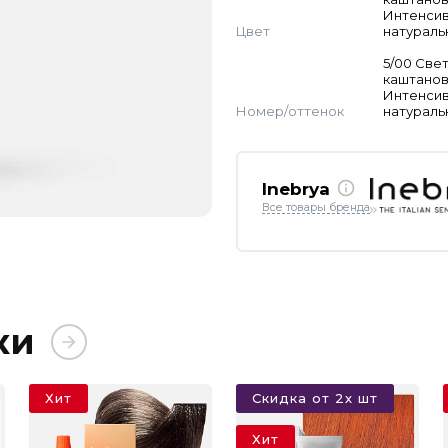
Интенси
Цвет
натураль
5/00 Све
каштано
Интенси
Номер/оттенок
натураль
Inebrya
Все товары бренда
ки
Хит
Скидка от 2х шт
Хит