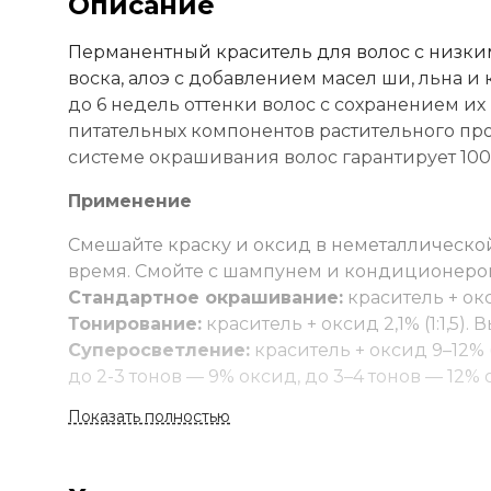
Описание
Перманентный краситель для волос с низки
воска, алоэ с добавлением масел ши, льна и
до 6 недель оттенки волос с сохранением их 
питательных компонентов растительного пр
системе окрашивания волос гарантирует 100%
Применение
Смешайте краску и оксид в неметаллической
время. Смойте с шампунем и кондиционеро
Стандартное окрашивание:
краситель + окс
Тонирование:
краситель + оксид 2,1% (1:1,5)
Суперосветление:
краситель + оксид 9–12% 
до 2-3 тонов — 9% оксид, до 3–4 тонов — 12% 
Корректоры:
добавляются к основному оттенк
Показать полностью
для волос уровня 7-10 — 1-5% от основного кр
Оксид рассчитывается стандартно. Корректо
Тонеры:
смешиваются с оксидом 2,1% (1:1,5)