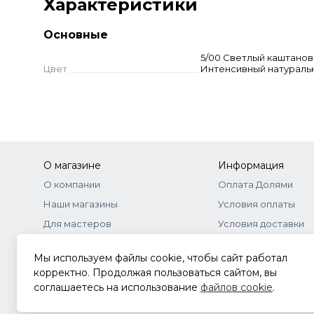
Характеристики
визуальная.
Основные
5/00 Светлый каштано
Цвет
Интенсивный натураль
О магазине
Информация
О компании
Оплата Долями
Наши магазины
Условия оплаты
Для мастеров
Условия доставки
Бонусная программа
Договор-оферта
Мы используем файлы cookie, чтобы сайт работал
Оптовое сотрудничество
Документы
корректно. Продолжая пользоваться сайтом, вы
соглашаетесь на использование
файлов cookie
.