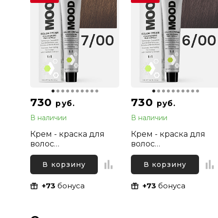
730
730
руб.
руб.
В наличии
В наличии
Крем - краска для
Крем - краска для
волос
волос
профессиональная
профессиональная
Mood 7/00 Русый
Mood 6/00 Темный
В корзину
В корзину
Интенсивный
русый Интенсивный
натуральный, 100 мл
натуральный, 100 мл
+73
бонуса
+73
бонуса