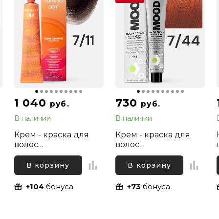
1 040
730
руб.
руб.
В наличии
В наличии
Крем - краска для
Крем - краска для
волос
волос
профессиональная
профессиональная
Inebrya Color
Mood 7/44 Русый
В корзину
В корзину
Professional 7/11
Интенсивный
Русый Интенсивный
медный, 100 мл
+104
бонуса
+73
бонуса
пепельный, 100 мл