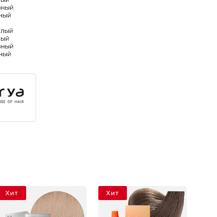
вный
ный
тлый
вый
вный
ный
Хит
Хит