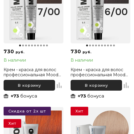
730
730
руб.
руб.
В наличии
В наличии
Крем - краска для волос
Крем - краска для волос
профессиональная Mood
профессиональная Mood
7/00 Русый Интенсивный
6/00 Темный русый
натуральный, 100 мл
Интенсивный натуральный,
В корзину
В корзину
100 мл
+73
бонуса
+73
бонуса
Скидка от 2х шт
Хит
Хит