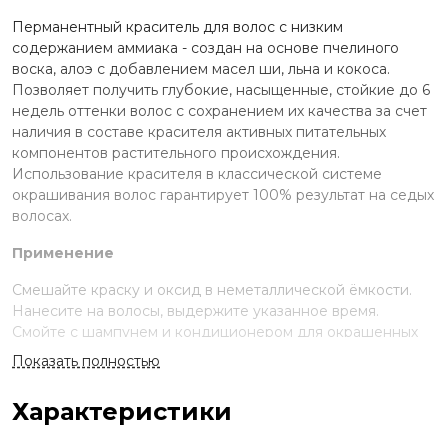
Перманентный краситель для волос с низким
содержанием аммиака - создан на основе пчелиного
воска, алоэ с добавлением масел ши, льна и кокоса.
Позволяет получить глубокие, насыщенные, стойкие до 6
недель оттенки волос с сохранением их качества за счет
наличия в составе красителя активных питательных
компонентов растительного происхождения.
Использование красителя в классической системе
окрашивания волос гарантирует 100% результат на седых
волосах.
Применение
Смешайте краску и оксид в неметаллической ёмкости.
Нанесите на волосы, выдержите указанное время.
Смойте с шампунем и кондиционером для окрашенных
волос.
Показать полностью
Стандартное окрашивание:
краситель + оксид 3-6-9%
(пропорция 1:1,5). Время выдержки 35 мин.
Характеристики
Тонирование:
краситель + оксид 2,1% (1:1,5). Выдержка
визуальная.