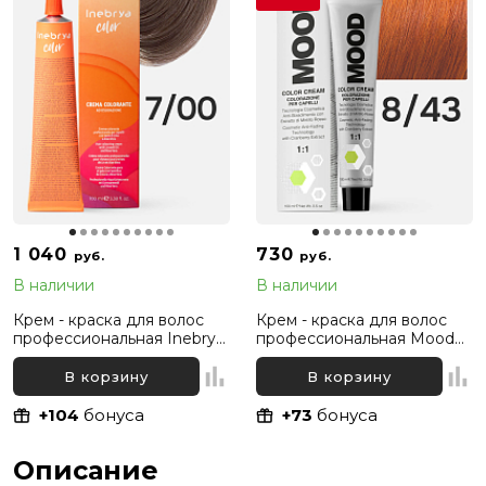
1 040
730
руб.
руб.
В наличии
В наличии
Крем - краска для волос
Крем - краска для волос
профессиональная Inebrya
профессиональная Mood
Color Professional 7/00
8/43 Светлый русый
Русый Интенсивный
Медно-золотистый, 100 мл
В корзину
В корзину
натуральный, 100 мл
+104
бонуса
+73
бонуса
Описание