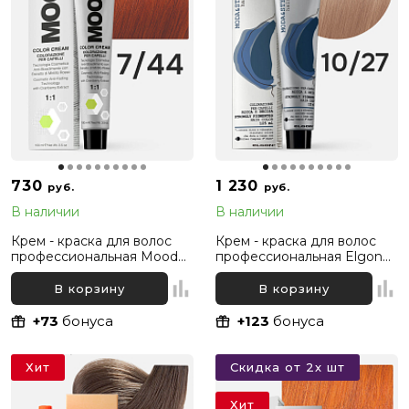
730
1 230
руб.
руб.
В наличии
В наличии
Крем - краска для волос
Крем - краска для волос
профессиональная Mood
профессиональная Elgon
7/44 Русый Интенсивный
Moda&Styling 10/27
медный, 100 мл
Светлый блонд
В корзину
В корзину
Жемчужный, 125 мл
+73
бонуса
+123
бонуса
Хит
Скидка от 2х шт
Хит