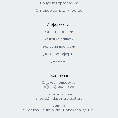
Бонусная программа
визуальная.
Оптовое сотрудничество
Внимание!
В европейских системах окрашивания оттенки 6–8 (в
Информация
России их называют русыми) относятся к блондам.
Поэтому на упаковке может быть написано «блонд»,
Оплата Долями
даже если по нашему привычному пониманию это тёмно-
Условия оплаты
русый, русый или светло-русый цвет. Это не ошибка, а
Условия доставки
просто разница в системах обозначений. Приоритетной
информацией всегда считается номер красителя.
Договор-оферта
Документы
Контакты
Служба поддержки
8 (800) 350‑80‑28
Написать Email
shops@industriyakrasoty.ru
Адрес
г. Ростов-на-дону, пр. Шолохова, зд. 11 с. 1