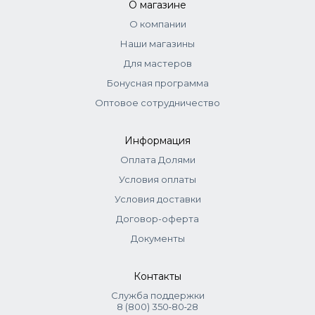
рассчитывается стандартно. Корректоры самостоятельно
О магазине
не используются.
О компании
Тонеры:
смешиваются с оксидом 2,1% (1:1,5). Нанести,
Наши магазины
распределить эмульгирующей техникой. Выдержка
визуальная.
Для мастеров
Бонусная программа
Оптовое сотрудничество
Информация
Оплата Долями
Условия оплаты
Условия доставки
Договор-оферта
Документы
Контакты
Служба поддержки
8 (800) 350‑80‑28