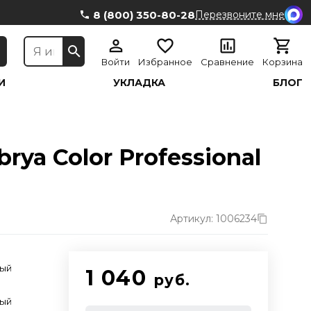
8 (800) 350-80-28
Перезвоните мне
Войти
Избранное
Сравнение
Корзина
И
УКЛАДКА
БЛОГ
ya Color Professional
Артикул: 1006234
д
тый
1 040
руб.
д
тый