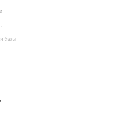
е
.
ия базы
ителя,
сителя.
Выдержка
й