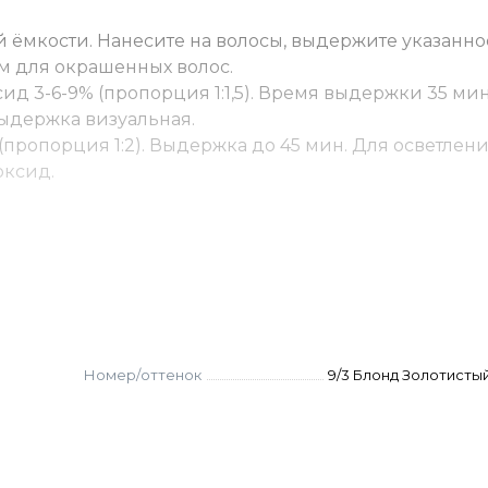
 ёмкости. Нанесите на волосы, выдержите указанно
м для окрашенных волос.
ид 3-6-9% (пропорция 1:1,5). Время выдержки 35 мин
. Выдержка визуальная.
(пропорция 1:2). Выдержка до 45 мин. Для осветлен
оксид.
у. Для волос уровня 3-6 — 10-50% от основного крас
асителя, для волос уровня 11 — 1-2% от основного кра
ры самостоятельно не используются.
. Нанести, распределить эмульгирующей техникой. 
Номер/оттенок
9/3 Блонд Золотисты