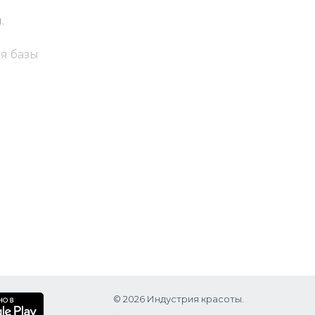
.
ия базы
ителя,
сителя.
Выдержка
© 2026 Индустрия красоты.
.