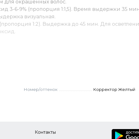
м для окрашенных волос.
ид 3-6-9% (пропорция 1:1,5). Время выдержки 35 мин
. Выдержка визуальная.
(пропорция 1:2). Выдержка до 45 мин. Для осветлен
оксид.
у. Для волос уровня 3-6 — 10-50% от основного крас
асителя, для волос уровня 11 — 1-2% от основного кра
ры самостоятельно не используются.
. Нанести, распределить эмульгирующей техникой. 
Номер/оттенок
Корректор Желтый
Контакты