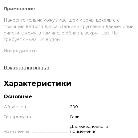
Применение
Нанесите гель на кожу лица, шеи и зоны декольте с
помощью ватного диска. Легкими круговыми движениями
очистите кожу, в том числе область вокруг глаз. Не
требует смывания водой.
Ингредиенты
Aqua, Sorbitol, Glycerin, PEG-12 Dimethicone, Coco-
Показать полностью
Glucoside, Ectoin, Niacinamide, Acrylates/C10-30 Alkyl
Acrylate Crosspolymer, PEG-40 Hydrogenated Castor Oil,
Parfum, Sodium Hydroxide, Methylisothiazolinone,
Характеристики
Methylchloroisothiazolinone, CI42090.
Основные
Объем, мл
200
Тип продукта
Гель
Для ежедневного
Назначение
применения