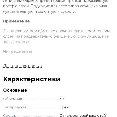
липидный барьер, предотвращая трансэпидермальную
потерю влаги. Подходит для всех типов кожи, включая
чувствительную и склонную к сухости.
Применение
Ежедневно утром и/или вечером нанесите крем тонким
слоем на предварительно очищенную кожу лица, шеи и
зоны декольте.
Ингредиенты
Aqua, Propylene Glycol, Caprylic/Capric Triglyceride,
Показать полностью
Dimethicone, Laminaria Digitata Extract, Hydrogenated
Lecithin, Ceramide EOP, Ceramide NS, Ceramide NP,
Ceramide AS, Ceramide AP, Cholesterol, Cetearyl Alcohol,
Характеристики
Potassium Cetyl Phosphate, Sodium Hyaluronate, Sodium
Polyacrylate, 1,2-Hexanediol, Phenoxyethanol,
Основные
Ethylhexylglycerin, Parfum, CI42090.
Объем, мл
50
Тип продукта
Крем
Состав
С гиалуроновой кислотой