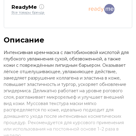
ReadyMe
Все товары бренда
Описание
Интенсивная крем-маска с лактобионовой кислотой для
глубокого увлажнения сухой, обезвоженной, а также
кожи с повреждённым липидным барьером. Оказывает
лёгкое отшелушивающее, увлажняющее действие,
замедляет разрушение коллагена и эластина в коже,
повышает эластичность и тургор, ускоряет обновление
эпидермиса. Деликатно работает на уровне рогового
слоя, разглаживает микрорельеф и улучшает внешний
вид кожи. Муссовая текстура маски мягко
распределяется по коже, идеально подходит для
домашнего ухода после интенсивных косметических
процедур. Рекомендуется для курсового применения
или использования на постоянной основе 1−2 раза в
неделю.