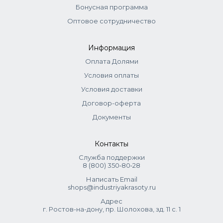
Acid, Hydroxyethylcellulose, Sodium Carboxy Methyl
Бонусная программа
Cellulose, Parfum, Methylparaben, Ethylparaben,
Оптовое сотрудничество
Propylparaben, EDTA.
Информация
Оплата Долями
Условия оплаты
Условия доставки
Договор-оферта
Документы
Контакты
Служба поддержки
8 (800) 350‑80‑28
Написать Email
shops@industriyakrasoty.ru
Адрес
г. Ростов-на-дону, пр. Шолохова, зд. 11 с. 1