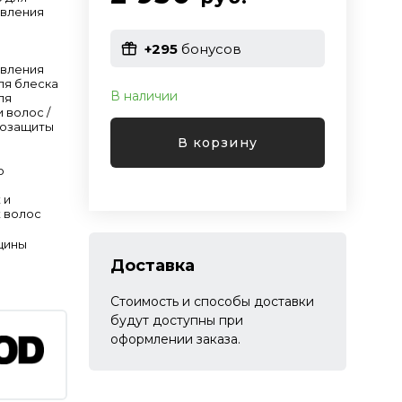
овления
+295
бонусов
овления
Для блеска
В наличии
ля
 волос /
мозащиты
В корзину
о
 и
 волос
щины
Доставка
Стоимость и способы доставки
будут доступны при
оформлении заказа.