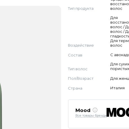
восстан
Тип продукта
волос
Для
восстан
волос / 
волос / Д
гладкости
Для тер
Воздействие
волос
Состав
С авокад
Для сухих
Тип волос
пористых
Пол/Возраст
Для жен
Страна
Италия
Mood
Все товары бренда