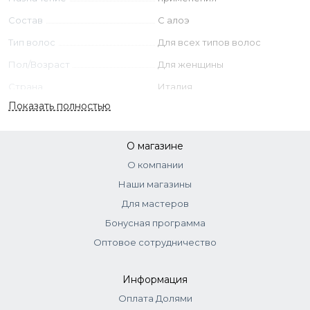
saccharomyces ferment lysate filtrate.
Состав
С алоэ
Тип волос
Для всех типов волос
Пол/Возраст
Для женщины
Страна
Италия
Показать полностью
О магазине
О компании
Наши магазины
Для мастеров
Бонусная программа
Оптовое сотрудничество
Информация
Оплата Долями