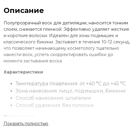
Описание
Полупрозрачный воск для депиляции, наносится тонким
слоем, снимается пленкой. Эффективно удаляет жесткие
и короткие волоски. Идеален для зоны подмышек и
классического бикини. Застывает в течение 10-12 секунд,
что позволяет начинающему косметологу тщательно
нанести воск, успеть скорректировать ошибки до
момента застывания воска.
Характеристики
Температура плавления: от +40 °С до +45 °С
Зона нанесения: лицо, подмышки, бикини
Способ нанесения: шпателем
Способ удаления: без полоски
Применение
Показать полностью
Разогрейте воск в электронагревателе до t + 42°С. Зону
депиляции обработайте спиртосодержащим лосьоном.