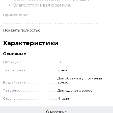
Влагоустойчивая формула.
Применение
Нанесите небольшое количество крема на влажные
волосы после расчесывания перед высушиванием.
Показать полностью
Высушите естественным способом или с помощью
диффузора. Возможно нанесение на сухие волосы.
Характеристики
Основные
Объем, мл
150
Тип продукта
Крем
Для объема и уплотнения
Воздействие
волос
Тип волос
Для кудрявых волос
Страна
Италия
О магазине