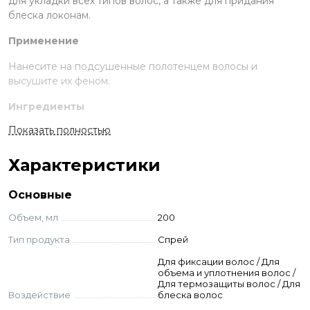
для укладки всех типов волос, а также для придания
блеска локонам.
Применение
Нанесите на подсушенные полотенцем волосы и
высушите их феном.
Ингредиенты
Показать полностью
Aqua, PVP, Propylene Glycol, Panthenol, Caesalpinia Spinosa
Fruit Extract, Helianthus Annuus (Sunflower) Sprout Extract,
Caprylyl Glycol, Polyquaternium-11, Phenoxyethanol, Citric
Характеристики
Acid, Ethylhexylglycerin, Sodium Benzoate.
Основные
Объем, мл
200
Тип продукта
Спрей
Для фиксации волос / Для
объема и уплотнения волос /
Для термозащиты волос / Для
Воздействие
блеска волос