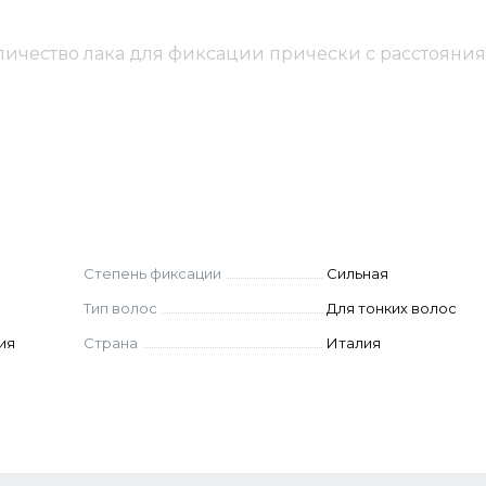
чество лака для фиксации прически с расстояния 
TANE, ACRYLATES COPOLYMER, AMINOMETHYL PROPA
, BUTYLPHENYL METHYLPROPIONAL, HEXYL CINNAMAL,
PHENONE-3, COCOYL HYDROLYZED SOY PROTEIN, LI
Степень фиксации
Сильная
Тип волос
Для тонких волос
ия
Страна
Италия