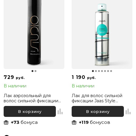
729
1 190
руб.
руб.
В наличии
В наличии
Лак аэрозольный для
Лак для волос сильной
волос сильной фиксации
фиксации Jaas Style
Kapous Professional, 500 мл
Hairspray Strong Hold, 300
мл
В корзину
В корзину
+73
бонуса
+119
бонусов