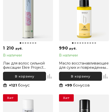
1 210
990
руб.
руб.
В наличии
В наличии
Лак для волос сильной
Масло восстанавливающее
фиксации Ekre Project
для сухих и поврежденных
Extra Strong Fix Elysium,
волос Bravia Oil Hair Repair,
500 мл
50 мл
В корзину
В корзину
+121
бонус
+99
бонусов
Хит
Хит