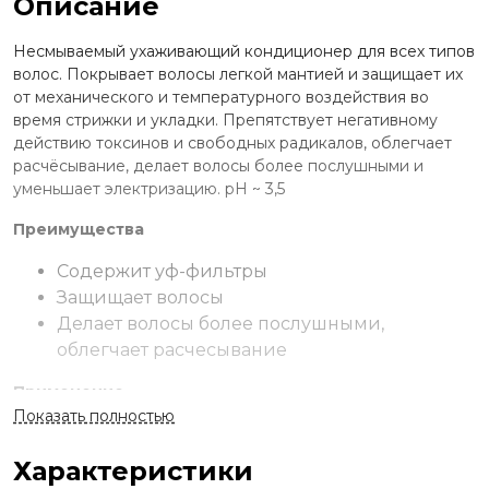
Описание
Несмываемый ухаживающий кондиционер для всех типов
волос. Покрывает волосы легкой мантией и защищает их
от механического и температурного воздействия во
время стрижки и укладки. Препятствует негативному
действию токсинов и свободных радикалов, облегчает
расчёсывание, делает волосы более послушными и
уменьшает электризацию. рН ~ 3,5
Преимущества
Содержит уф-фильтры
Защищает волосы
Делает волосы более послушными,
облегчает расчесывание
Применение
Показать полностью
Перед использованием встряхнуть флакон. Распылить
средство с расстояния 15-30 см на влажные чистые
Характеристики
волосы перед расчёсыванием, стрижкой или укладкой.