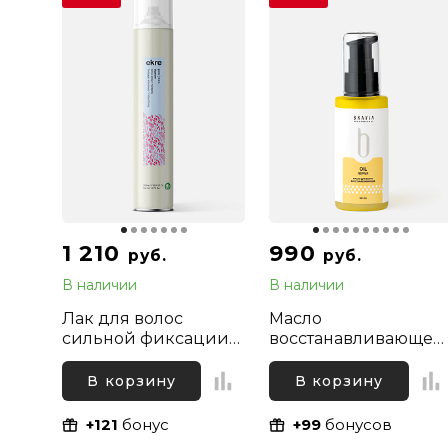
1 210
990
руб.
руб.
В наличии
В наличии
Лак для волос
Масло
сильной фиксации
восстанавливающее
Ekre Project Extra
для сухих и
Strong Fix Elysium,
поврежденных воло
В корзину
В корзину
500 мл
Bravia Oil Hair Repair,
50 мл
+121
бонус
+99
бонусов