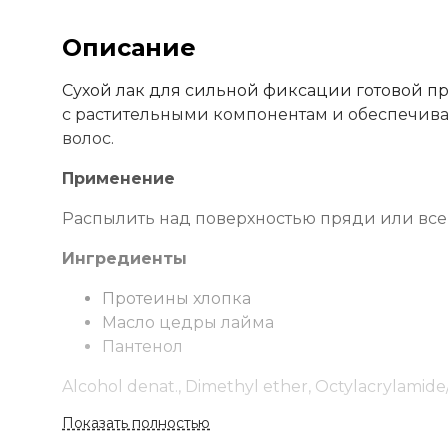
Описание
Сухой лак для сильной фиксации готовой пр
с растительными компонентам и обеспечив
волос.
Применение
Распылить над поверхностью пряди или всей
Ингредиенты
Протеины хлопка
Масло цедры лайма
Пантенол
Alcohol denat., Dimethyl ether, Octylacrylamid
Aminomethyl propanol, PEG-12 dimethicone, Pa
Показать полностью
Citrus aurantifolia (Lime) seed oil, Hydrolyzed 