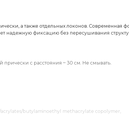
ически, а также отдельных локонов. Современная ф
ает надежную фиксацию без пересушивания структ
 прически с расстояния ~ 30 см. Не смывать.
e/acrylates/butylaminoethyl methacrylate copolymer,
nthenol, Parfum [Fragrance], Isoamyl p-methoxycinnam
cottonseed protein, Aqua [Water]