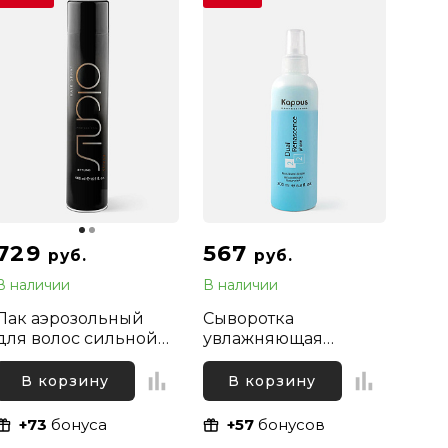
729
567
руб.
руб.
В наличии
В наличии
Лак аэрозольный
Сыворотка
для волос сильной
увлажняющая
фиксации Kapous
Kapous Professional
Professional, 500 мл
Dual Renascence 2
В корзину
В корзину
Phase, 200 мл
+73
бонуса
+57
бонусов