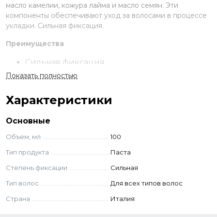
масло камелии, кожура лайма и масло семян. Эти
компоненты обеспечивают уход за волосами в процессе
укладки. Сильная фиксация.
Преимущества
Сильная фиксация
Натуральные ингредиенты
Показать полностью
Обладает матовым, сухим эффектом
Характеристики
Применение
Основные
Растереть на ладонях небольшое количество пасты и
нанести на волосы всей прически, подчеркивая
Объем, мл
100
отдельные элементы.
Тип продукта
Паста
Ингредиенты
Степень фиксации
Сильная
Каолин
Тип волос
Для всех типов волос
Масло камелии
Страна
Италия
Протеины хлопка