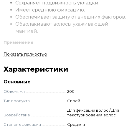
Сохраняет подвижность укладки.
Имеет среднюю фиксацию.
Обеспечивает защиту от внешних факторов.
Обволакивают волосы ухаживающей
мантией.
Применение
Перед использованием встряхнуть флакон. Распылить на
Показать полностью
поверхность сухих волос всей прически или на отдельные
пряди с расстояния 15-30 см.
Характеристики
Ингредиенты
Основные
Экстракт ячменя
Объем, мл
200
Экстракт мелиссы
Тип продукта
Спрей
Геспередин
Пантенол
Для фиксации волос / Для
Воздействие
текстурирования волос
alcohol denat., butane, methylal, isobutane, propane,
Степень фиксации
Средняя
glycerin, va/crotonates/vinyl neodecanoate copolymer,