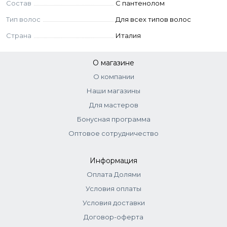
propylene glycol, parfum(fragrance), aqua(water/eau), vp/va
Состав
C пантенолом
copolymer, aminomethyl propanol, linalool, panthenol, linalyl
Тип волос
Для всех типов волос
acetate, benzyl alcohol, terpineol, hexyl cinnamal, citronellol,
alpha-isomethyl ionone, limonene, citrus aurantium peel oil,
Страна
Италия
glucosyl hesperidin, melissa officinalis leaf extract, hordeum
distichon extract, sodium benzoate, citric acid.
О магазине
О компании
Наши магазины
Для мастеров
Бонусная программа
Оптовое сотрудничество
Информация
Оплата Долями
Условия оплаты
Условия доставки
Договор-оферта