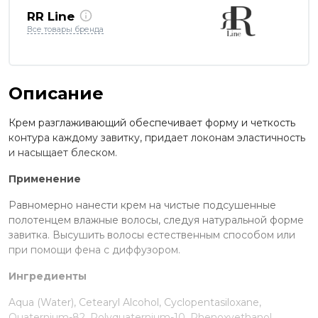
RR Line
Все товары бренда
Описание
Крем разглаживающий обеспечивает форму и четкость
контура каждому завитку, придает локонам эластичность
и насыщает блеском.
Применение
Равномерно нанести крем на чистые подсушенные
полотенцем влажные волосы, следуя натуральной форме
завитка. Высушить волосы естественным способом или
при помощи фена с диффузором.
Ингредиенты
Aqua (Water), Cetearyl Alcohol, Cyclopentasiloxane,
Quaternium-82, Polyquaternium-10, Phenoxyethanol,