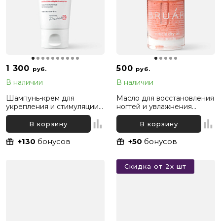
1 300
500
руб.
руб.
В наличии
В наличии
Шампунь-крем для
Масло для восстановления
укрепления и стимуляции
ногтей и увлажнения
роста волос против
кутикулы сухое Монарда
жирности и перхоти
Bruar, 11мл
В корзину
В корзину
Folligen Plus Dr. For Hair,
100 мл
+130
бонусов
+50
бонусов
Скидка от 2х шт