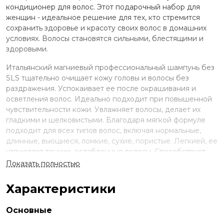
кондиционер для волос. Этот подарочный набор для
женщин - идеальное решение для тех, кто стремится
сохранить здоровье и красоту своих волос в домашних
условиях. Волосы становятся сильными, блестящими и
здоровыми.
Итальянский магниевый профессиональный шампунь без
SLS тщательно очищает кожу головы и волосы без
раздражения. Успокаивает ее после окрашивания и
осветления волос. Идеально подходит при повышенной
чувствительности кожи. Увлажняет волосы, делает их
гладкими и шелковистыми. Благодаря мягкой формуле
подходит для всех типов волос, включая нормальные,
длинные, вьющиеся, ломкие, сухие, пористые. Легкией, ее
утяжеляет тонкие, ослабленные волосы. Способствует
увеличению стойкости цвета. Можно использовать для
Показать полностью
очистки волос и кожи головы после процедуры
окрашивания в домашних условиях. Подходит для
Характеристики
ежедневного использования. Полноразмерный объем.
Содержит алоэ, сорбитол и пантенол. Без парабенов.
Основные
Веган. Шампунь прозрачный, имеет нежный запах. В