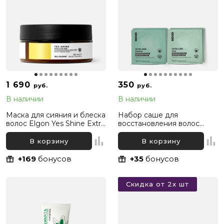
1 690
350
руб.
руб.
В наличии
В наличии
Маска для сияния и блеска
Набор саше для
волос Elgon Yes Shine Extra
восстановления волос
Glow Mask, 100 мл
(шампунь и маска) Mood
Ultra Care, 2х10 мл + 2х10 мл
В корзину
В корзину
+169
бонусов
+35
бонусов
Скидка от 2х шт