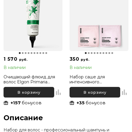
1 570
350
руб.
руб.
В наличии
В наличии
Очищающий флюид для
Набор саше для
волос Elgon Primaria
интенсивного
Dermopeeling Treatment,
восстановления сухих и
150 мл
поврежденных волос
В корзину
В корзину
(шампунь и маска) Mood
Intense Repair, 2х10 мл +
+157
бонусов
+35
бонусов
2х10 мл
Описание
Набор для волос - профессиональный шампунь и