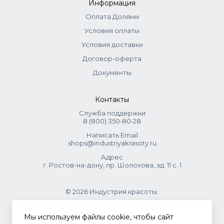
Информация
Ингредиенты
Оплата Долями
Hydrogenated polycyclopentadiene, Ethylene/va
Условия оплаты
Copolymer, Cera Microcristallina (Microcrystallina Wax),
Paraffin, CERA ALBA (BEESWAX), Hydrogenated Coconut
Условия доставки
Oil, Aqua (Water), Theobroma cacao (cocoa) seed butter,
Договор-оферта
Argania Spinosa Kemel Oil, Batyrcrpermium Parki (Shea)
Документы
Butter, Simmondsia Chunersis (Jojoba) Seead Oil, Hedera
Helix (Ivy) Leaf Extract, Alcohol Denat, CI 77891 (Titanium
Dioxide), CI 45430 (FD&C Red 3).
Контакты
Служба поддержки
8 (800) 350‑80‑28
Написать Email
shops@industriyakrasoty.ru
Адрес
г. Ростов-на-дону, пр. Шолохова, зд. 11 с. 1
© 2026 Индустрия красоты.
.
Мы используем файлы cookie, чтобы сайт