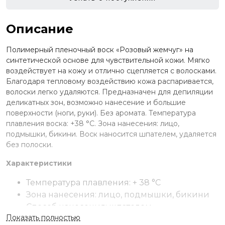
Описание
Полимерный пленочный воск «Розовый жемчуг» на
синтетической основе для чувствительной кожи. Мягко
воздействует на кожу и отлично сцепляется с волосками.
Благодаря тепловому воздействию кожа распаривается,
волоски легко удаляются. Предназначен для депиляции
деликатных зон, возможно нанесение и большие
поверхности (ноги, руки). Без аромата. Температура
плавления воска: +38 °С. Зона нанесения: лицо,
подмышки, бикини. Воск наносится шпателем, удаляется
без полоски.
Характеристики
Температура плавления: + 38 °С
Зона нанесения: лицо, подмышки, бикини
Способ нанесения: шпателем
Показать полностью
Способ удаления: без полоски