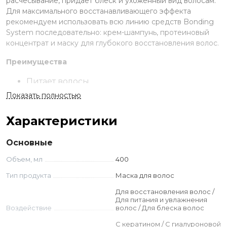
расчесывание, придает блеск и ухоженный вид волосам.
Для максимального восстанавливающего эффекта
рекомендуем использовать всю линию средств Bonding
System последовательно: крем-шампунь, протеиновый
концентрат и маску для глубокого восстановления волос.
Преимущества
Питает волосы.
Восстанавливает гидробаланс.
Показать полностью
Возвращает эластичность и блеск.
pH: 3,5.
Характеристики
Применение
Основные
Обильно нанесите на волосы после протеинового
Объем, мл
400
концентрата Bonding System или на подсушенные
Тип продукта
Маска для волос
полотенцем волосы после крем-шампуня Bonding
System. Оставьте на 5-10 минут. Тщательно смойте теплой
Для восстановления волос /
водой.
Для питания и увлажнения
Воздействие
волос / Для блеска волос
Ингредиенты
С кератином / С гиалуроновой