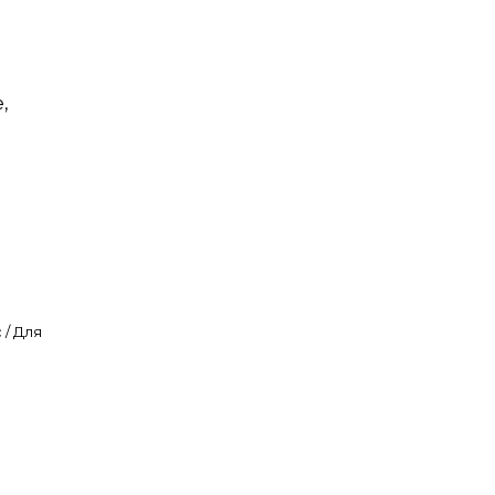
,
 / Для