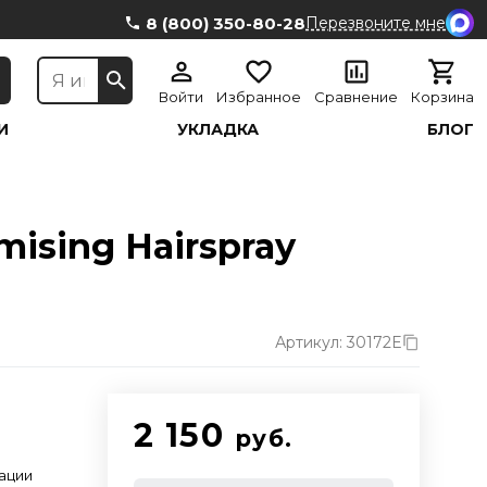
8 (800) 350-80-28
Перезвоните мне
Войти
Избранное
Сравнение
Корзина
И
УКЛАДКА
БЛОГ
mising Hairspray
Артикул: 30172E
2 150
руб.
ации