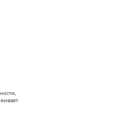
ности,
леивает