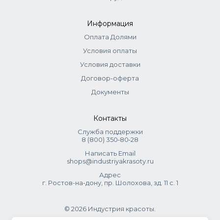
Масло кокоса
Масло какао
Информация
Пантенол
Оплата Долями
Витамин Е
Условия оплаты
Aqua, Butylene Glycol, Cocos Nucifera Seed Butter, Glycerin,
Условия доставки
Potassium Cetyl Phosphate, Cetyl Palmitate, Ethylhexyl
Stearate, Glyceryl Stearate, Theobroma Cacao Seed Butter,
Договор-оферта
Phenoxyethanol, Squalane, Snail Secretion Filtrate,
Документы
Dimethicone, Tocopheryl Acetate, Methylparaben,
Panthenol, Parfum, Bht, Propylparaben, Xanthan Gum,
Контакты
Ethylparaben, Hexyl Cinnamal, Benzyl Salicylate, Caprylyl
Glycol, Phenethyl Alcohol, Benzyl Benzoate, Benzyl Alcohol,
Служба поддержки
Citronellol, Limonene.
8 (800) 350‑80‑28
Написать Email
shops@industriyakrasoty.ru
Адрес
г. Ростов-на-дону, пр. Шолохова, зд. 11 с. 1
© 2026 Индустрия красоты.
.