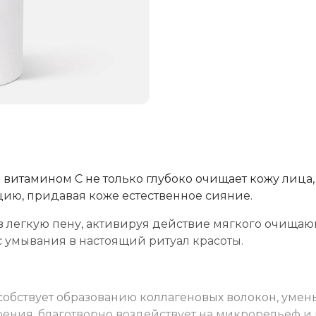
витамином С не только глубоко очищает кожу лица,
цию, придавая коже естественное сияние.
 легкую пену, активируя действие мягкого очища
 умывания в настоящий ритуал красоты.
собствует образованию коллагеновых волокон, уме
ения, благотворно воздействует на микрорельеф и 