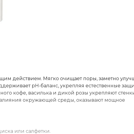
им действием. Мягко очищает поры, заметно улуч
поддерживает рН-баланс, укрепляя естественные защ
ного кофе, василька и дикой розы укрепляют стенк
о влияния окружающей среды, оказывают мощное
диска или салфетки.