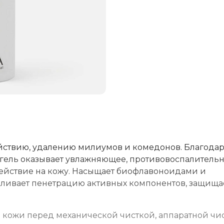
йствию, удалению милиумов и комедонов. Благода
ель оказывает увлажняющее, противовоспалительн
йствие на кожу. Насыщает биофлавоноидами и
иливает пенетрацию активных компонентов, защища
 кожи перед механической чисткой, аппаратной чис