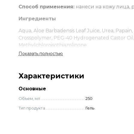
Способ применения:
нанеси на кожу лица, 
Ингредиенты
Aqua, Aloe Barbadensis Leaf Juice, Urea, Papain, 
Crosspolymer, PEG-40 Hydrogenated Castor Oil, 
Methylchloroisothiazolinone.
Показать полностью
Характеристики
Основные
Объем, мл
250
Тип продукта
Гель