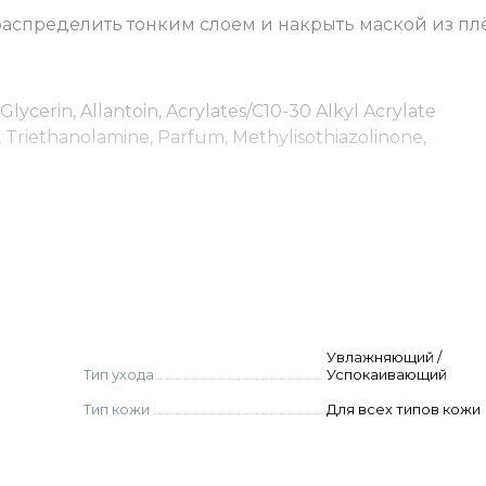
распределить тонким слоем и накрыть маской из пл
Glycerin, Allantoin, Acrylates/C10-30 Alkyl Acrylate
Triethanolamine, Parfum, Methylisothiazolinone,
Увлажняющий /
Тип ухода
Успокаивающий
Тип кожи
Для всех типов кожи