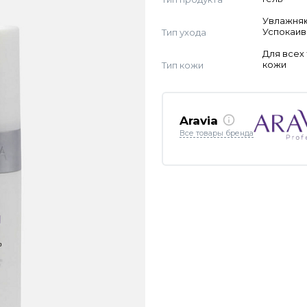
Увлажня
Тип ухода
Успокаи
Для всех
Тип кожи
кожи
Aravia
Все товары бренда