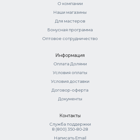
Масло чайного дерева
О компании
Наши магазины
Aqua, Sodium Cocoyl Glutamate, Coco-Glucoside, Glycerin,
Xanthan Gum, Phenoxyethanol, Citric Acid, Allantoin, PEG-35
Для мастеров
Castor Oil, Sulfurized TEA-Ricinoleate, Propylene Glycol,
Бонусная программа
Ethylhexylglycerin, Salicylic Acid, Triethanolamine, Melaleuca
Оптовое сотрудничество
Alternifolia Leaf Oil.
Информация
Оплата Долями
Условия оплаты
Условия доставки
Договор-оферта
Документы
Контакты
Служба поддержки
8 (800) 350‑80‑28
Написать Email