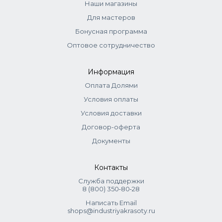
Наши магазины
Oil, Prunus Armeniaca Kernel Oil, BHT, Parfum
Для мастеров
(*Органические биоактивные компоненты ECO-CERT).
Бонусная программа
Оптовое сотрудничество
Информация
Оплата Долями
Условия оплаты
Условия доставки
Договор-оферта
Документы
Контакты
Служба поддержки
8 (800) 350‑80‑28
Написать Email
shops@industriyakrasoty.ru