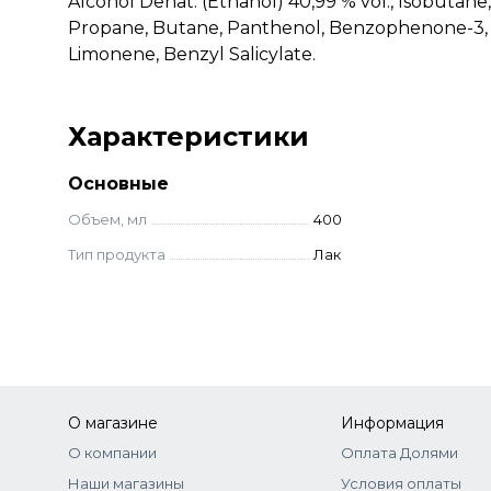
Alcohol Denat. (Ethanol) 40,99 % vol., Isobuta
Propane, Butane, Panthenol, Benzophenone-3, P
Limonene, Benzyl Salicylate.
Характеристики
Основные
Объем, мл
400
Тип продукта
Лак
О магазине
Информация
О компании
Оплата Долями
Наши магазины
Условия оплаты