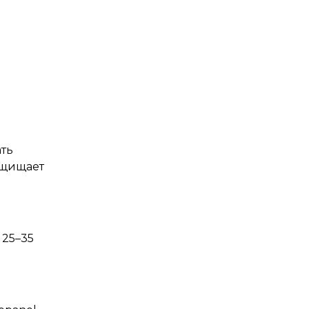
ать
ащищает
 25–35