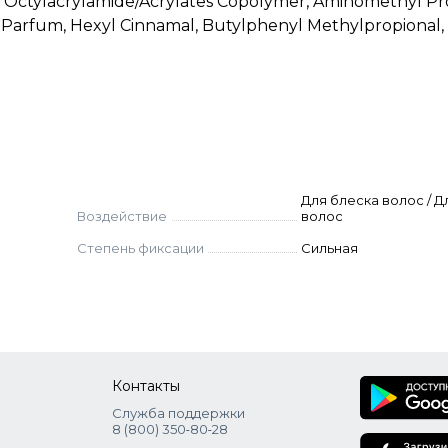
ne, Octylacrylamide/Acrylates Copolymer, Aminomethyl Pr
arfum, Hexyl Cinnamal, Butylphenyl Methylpropional, L
Для блеска волос / 
Воздействие
волос
Степень фиксации
Сильная
Контакты
Служба поддержки
8 (800) 350‑80‑28