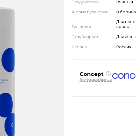
Воздействие
очистки
Формат упаковки
В большо
Для всех
Тип волос
волос
Пол/Возраст
Для жен
Страна
Россия
Concept
Все товары бренда