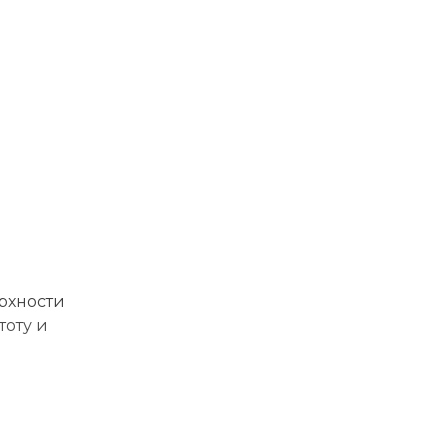
рхности
тоту и