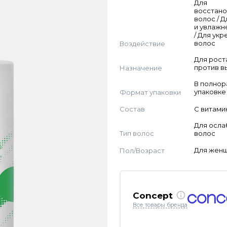
Для
восстан
волос / Д
и увлажн
/ Для ук
Воздействие
волос
Для рост
Назначение
против в
В полно
Формат упаковки
упаковке
Состав
С витами
Для осла
Тип волос
волос
Пол/Возраст
Для жен
Concept
Все товары бренда