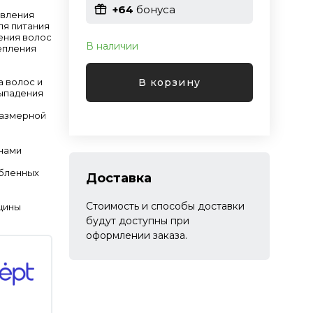
+64
бонуса
овления
ля питания
ения волос
В наличии
репления
В корзину
а волос и
ыпадения
размерной
нами
бленных
Доставка
Стоимость и способы доставки
щины
будут доступны при
оформлении заказа.