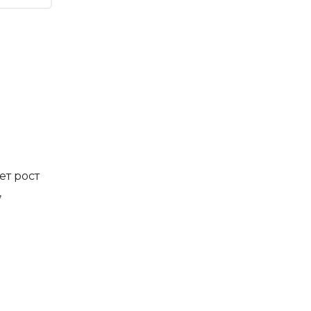
т рост
,