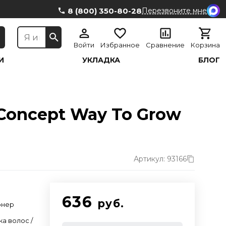
8 (800) 350-80-28
Перезвоните мне
Войти
Избранное
Сравнение
Корзина
И
УКЛАДКА
БЛОГ
Concept Way To Grow
Артикул: 93166
636
руб.
онер
ка волос /