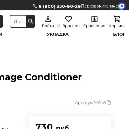
8 (800) 350-80-28
Перезвоните мне
Войти
Избранное
Сравнение
Корзина
И
УКЛАДКА
БЛОГ
age Conditioner
Артикул: 93739
730
руб.
онер