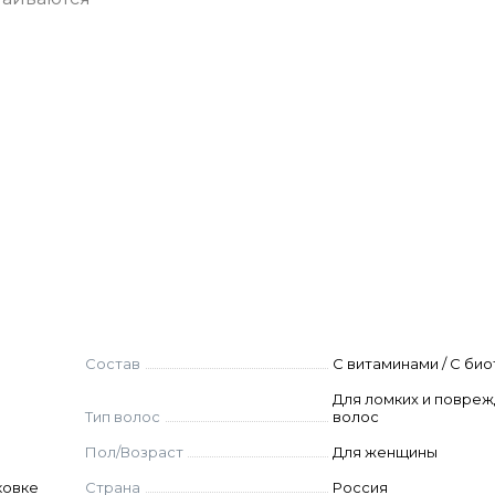
осы, распределите по всей длине, оставьте на 3-5
Состав
С витаминами / С би
Для ломких и повре
Тип волос
волос
Пол/Возраст
Для женщины
ковке
Страна
Россия