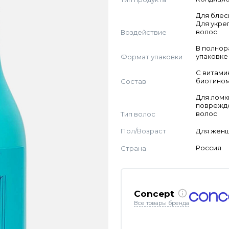
Для блес
Для укре
Воздействие
волос
В полно
Формат упаковки
упаковке
С витами
Состав
биотино
Для ломк
поврежд
Тип волос
волос
Пол/Возраст
Для жен
Страна
Россия
Concept
Все товары бренда