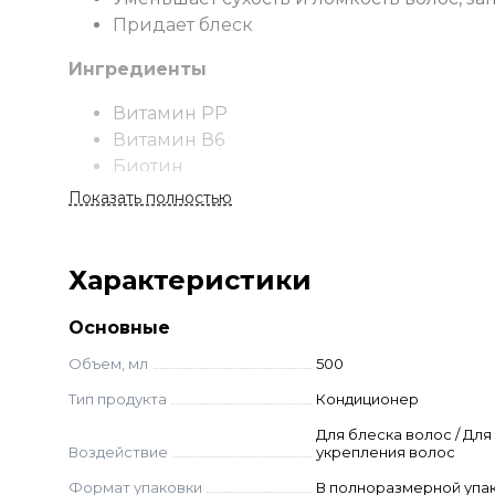
Придает блеск
Ингредиенты
Витамин PP
Витамин В6
Биотин
Динаген
Показать полностью
Применение
Характеристики
Нанесите кондиционер на чистые влажные вол
Основные
Объем, мл
500
Тип продукта
Кондиционер
Для блеска волос / Для
Воздействие
укрепления волос
Формат упаковки
В полноразмерной упа