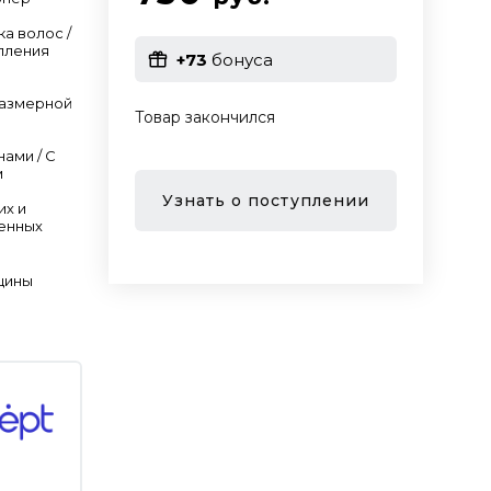
ка волос /
пления
+73
бонуса
размерной
Товар закончился
нами / С
м
Узнать о поступлении
их и
енных
щины