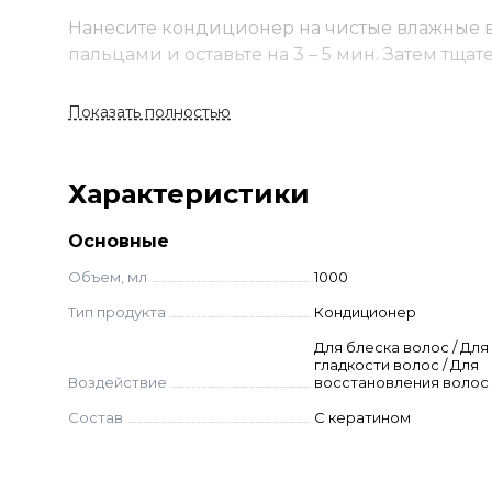
Нанесите кондиционер на чистые влажные в
пальцами и оставьте на 3 – 5 мин. Затем тща
Ингредиенты
Показать полностью
Кератин
Характеристики
Основные
Объем, мл
1000
Тип продукта
Кондиционер
Для блеска волос / Для
гладкости волос / Для
Воздействие
восстановления волос
Состав
С кератином