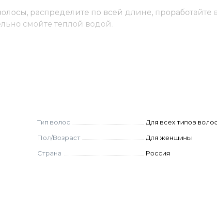
олосы, распределите по всей длине, проработайте 
тельно смойте теплой водой.
Тип волос
Для всех типов воло
Пол/Возраст
Для женщины
Страна
Россия