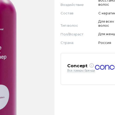
восстан
Воздействие
волос
Состав
С керати
Для всех
Тип волос
волос
Пол/Возраст
Для жен
Страна
Россия
Concept
Все товары бренда