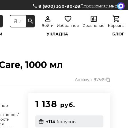
8 (800) 350-80-28
Перезвоните мне
Войти
Избранное
Сравнение
Корзина
И
УКЛАДКА
БЛОГ
Care, 1000 мл
Артикул: 97539
1 138
руб.
онер
ка волос /
кости
+114
бонусов
ля