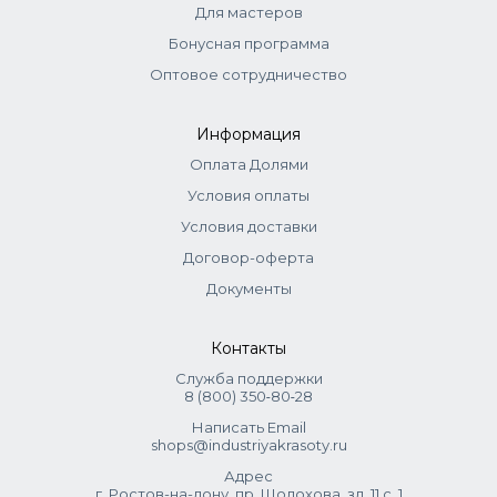
Энзимы папайи
Для мастеров
Экстракт овса
Бонусная программа
Каолин
Оптовое сотрудничество
Disodium Lauryl Sulfosuccinate, Papain, Avena Sativa Kernel
Extract, Kaolin, Starch, Maltodextrin, Calcium Carbonate,
Информация
Xanthan Gum, Talc, Parfum.
Оплата Долями
Условия оплаты
Условия доставки
Договор-оферта
Документы
Контакты
Служба поддержки
8 (800) 350‑80‑28
Написать Email
shops@industriyakrasoty.ru
Адрес
г. Ростов-на-дону, пр. Шолохова, зд. 11 с. 1