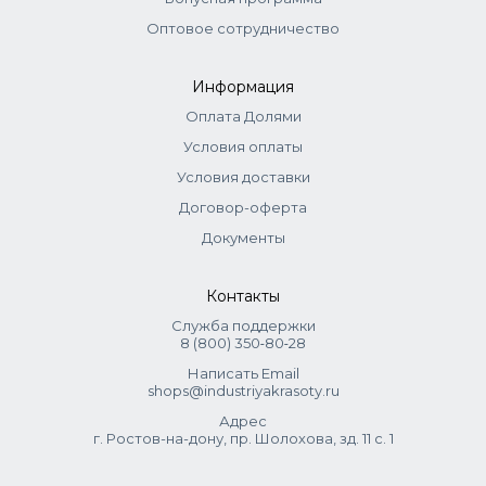
Leaf Juice, Panthenol, Alpha-Glucan Oligosaccharide, PEG-
Оптовое сотрудничество
40 Hydrogenated Castor Oil, Hydroxyacetophenone,
Caprylyl Glycol, Parfum, Arginine, Saccharomyces/Zinc
Информация
Ferment, Butylene Glycol, Leuconostoc/Radish Root,
Ferment Filtrate, Potassium Sorbate, Citric Acid, Sodium
Оплата Долями
Benzoate.
Условия оплаты
Условия доставки
Договор-оферта
Документы
Контакты
Служба поддержки
8 (800) 350‑80‑28
Написать Email
shops@industriyakrasoty.ru
Адрес
г. Ростов-на-дону, пр. Шолохова, зд. 11 с. 1