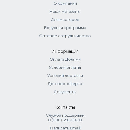
Castor Oil, Benzyl Alcohol, Panthenol, Glyceryl Laurate,
О компании
Sodium Hyaluronate.
Наши магазины
Для мастеров
Бонусная программа
Оптовое сотрудничество
Информация
Оплата Долями
Условия оплаты
Условия доставки
Договор-оферта
Документы
Контакты
Служба поддержки
8 (800) 350‑80‑28
Написать Email