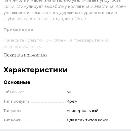
пантенола и масел значительно увеличивает упругость
кожи, стимулирует выработку коллагена и эластина. Крем
увлажняет и помогает поддерживать уровень влаги в
глубоких слоях кожи. Подходит с 25 лет.
Применение
Нанесите крем тонким слоем на предварительно
очищенную кожу.
Показать полностью
Ингредиенты
Характеристики
Витамин С
Витамин Е
Основные
Д-пантенол.
Масло оливы
Объем, мл
50
Масло сладкого миндаля
Тип продукта
Крем
Aqua, runus Amygdalus Dulcis (Sweet Almond) Oil,
Тип ухода
Универсальный
Isopentyldiol, Cetearyl Olivate, Caprylic/Capric Triglyceride,
Sorbitan Olivate, Cetyl Alcohol, Panthenol, Sodium Acrylates
Тип кожи
Для всех типов кожи
Copolymer, Phenoxyethanol, Cyclopentasiloxane, Olea