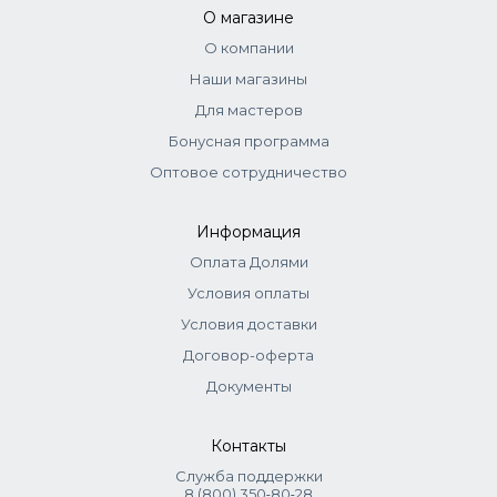
Europaea (Olive) Fruit Oil, Tocopheryl Acetate, Lecithin,
О магазине
Methylparaben, BHT, Parfum, Propylparaben, Disodium
О компании
EDTA, Ethylparaben, Hexyl Cinnamal, Glycerin, Sorbitol,
Sodium Ascorbyl Phosphate, Xanthan Gum.
Наши магазины
Для мастеров
Бонусная программа
Оптовое сотрудничество
Информация
Оплата Долями
Условия оплаты
Условия доставки
Договор-оферта
Документы
Контакты
Служба поддержки
8 (800) 350‑80‑28