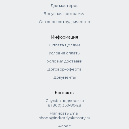
Для мастеров
Aqua, Snail Secretion Filtrate, Glycerin, Phenoxyethanol,
Panthenol, Cellulose Gum, Chondrus Crispus Powder,
Бонусная программа
Ethylhexylglycerin, Centella Asiatica Extract, Glycyrrhiza
Оптовое сотрудничество
Glabra Root Extract, PEG-40 Hydrogenated Castor Oil,
Ceratonia Siliqua Gum, Glucose, Disodium EDTA, Sodium
Hyaluronate, Parfum, Caprylyl Glycol, Phenethyl Alcohol,
Информация
Hexyl Cinnamal, Linalool.
Оплата Долями
Условия оплаты
Условия доставки
Договор-оферта
Документы
Контакты
Служба поддержки
8 (800) 350‑80‑28
Написать Email
shops@industriyakrasoty.ru
Адрес