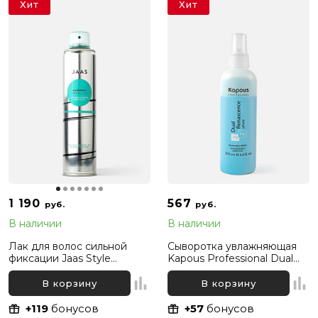
Хит
Хит
1 190
567
руб.
руб.
В наличии
В наличии
Лак для волос сильной
Сыворотка увлажняющая
фиксации Jaas Style
Kapous Professional Dual
Hairspray Strong Hold, 300
Renascence 2 Phase, 200
мл
мл
В корзину
В корзину
+119
бонусов
+57
бонусов