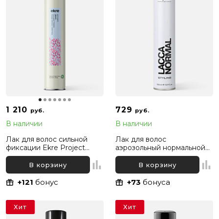
1 210
729
руб.
руб.
В наличии
В наличии
Лак для волос сильной
Лак для волос
фиксации Ekre Project
аэрозольный нормальной
Extra Strong Fix Elysium,
фиксации Kapous
500 мл
Professional, 500 мл
В корзину
В корзину
+121
бонус
+73
бонуса
Хит
Хит