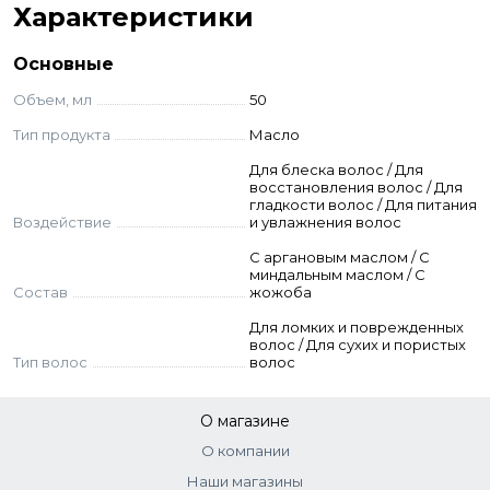
Характеристики
cyclopentasiloxane, dimethiconol, argania spinosa kernel oil,
simmondsia chinensis (jojoba) seed oil, prunus amygdalus
Основные
dulcis (sweet almond) oil, tocopherol acetate, beta-carotene,
Объем, мл
50
parfume, bht, benzyl benzoate.
Тип продукта
Масло
Для блеска волос / Для
восстановления волос / Для
гладкости волос / Для питания
Воздействие
и увлажнения волос
С аргановым маслом / С
миндальным маслом / C
Состав
жожоба
Для ломких и поврежденных
волос / Для сухих и пористых
Тип волос
волос
О магазине
О компании
Наши магазины