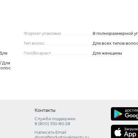
Формат упаковки
В полноразмерной у
Тип волос
Для всех типов воло
 Для
Пол/Возраст
Для женщины
/ Для
волос
Контакты
Служба поддержки
8 (800) 350‑80‑28
Написать Email
shops@industriyakrasoty.ru