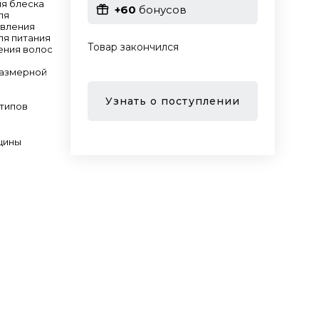
ля блеска
+60
бонусов
ля
овления
ля питания
Товар закончился
ения волос
размерной
Узнать о поступлении
 типов
щины