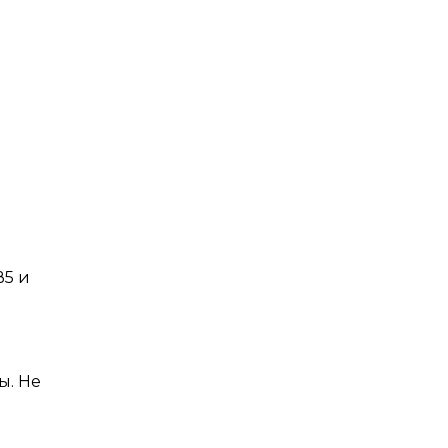
В5 и
ы. Не