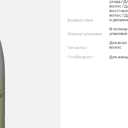
ухода / Д
волос / Д
восстан
волос / Д
Воздействие
и увлажн
В полно
Формат упаковки
упаковке
Для всех
Тип волос
волос
Пол/Возраст
Для жен